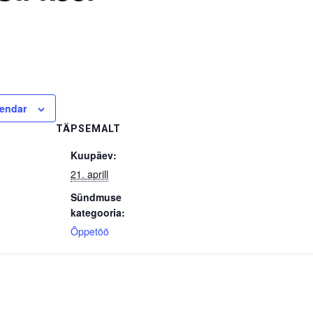
lendar
TÄPSEMALT
Kuupäev:
21. aprill
Sündmuse
kategooria:
Õppetöö