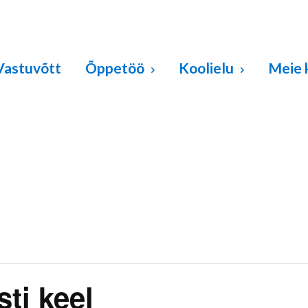
Vastuvõtt
Õppetöö
Koolielu
Meie 
ti keel