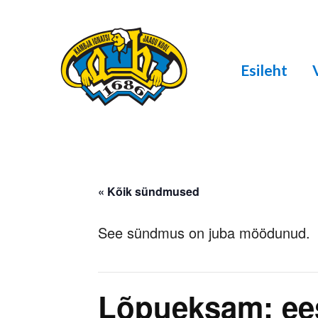
Esileht
« Kõik sündmused
See sündmus on juba möödunud.
Lõpueksam: ees