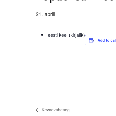
21. aprill
eesti keel (kirjalik)
Add to ca
Kevadvaheaeg