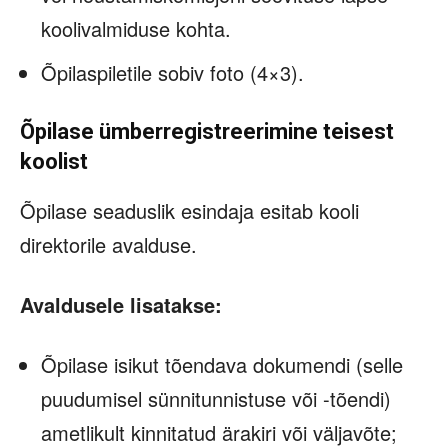
koolivalmiduse kohta.
Õpilaspiletile sobiv foto (4×3).
Õpilase ümberregistreerimine teisest
koolist
Õpilase seaduslik esindaja esitab kooli
direktorile avalduse.
Avaldusele lisatakse:
Õpilase isikut tõendava dokumendi (selle
puudumisel sünnitunnistuse või -tõendi)
ametlikult kinnitatud ärakiri või väljavõte;