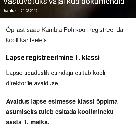
Vastuvõtuks vajalikud dokumendid
haldur
-
21.08.2017
Õpilast saab Kambja Põhikooli registreerida
kooli kantseleis.
Lapse registreerimine 1. klassi
Lapse seaduslik esindaja esitab kooli
direktorile avalduse.
Avaldus lapse esimesse klassi õppima
asumiseks tuleb esitada koolimineku
aasta 1. maiks.