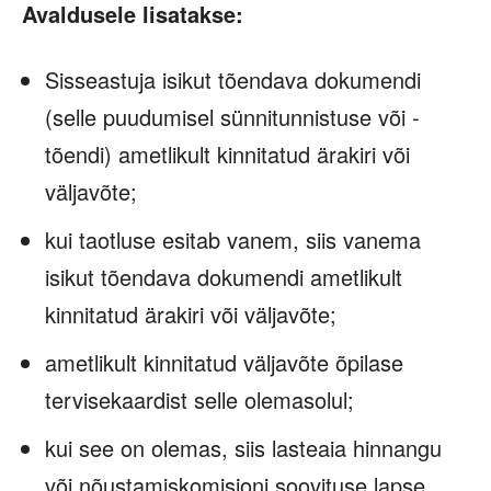
Avaldusele lisatakse:
Sisseastuja isikut tõendava dokumendi
(selle puudumisel sünnitunnistuse või -
tõendi) ametlikult kinnitatud ärakiri või
väljavõte;
kui taotluse esitab vanem, siis vanema
isikut tõendava dokumendi ametlikult
kinnitatud ärakiri või väljavõte;
ametlikult kinnitatud väljavõte õpilase
tervisekaardist selle olemasolul;
kui see on olemas, siis lasteaia hinnangu
või nõustamiskomisjoni soovituse lapse