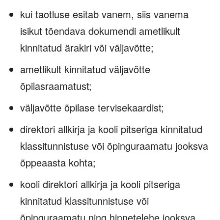
kui taotluse esitab vanem, siis vanema
isikut tõendava dokumendi ametlikult
kinnitatud ärakiri või väljavõtte;
ametlikult kinnitatud väljavõtte
õpilasraamatust;
väljavõtte õpilase tervisekaardist;
direktori allkirja ja kooli pitseriga kinnitatud
klassitunnistuse või õpinguraamatu jooksva
õppeaasta kohta;
kooli direktori allkirja ja kooli pitseriga
kinnitatud klassitunnistuse või
õpinguraamatu ning hinnetelehe jooksva